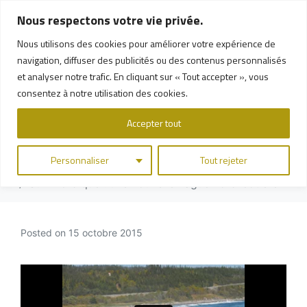
Nous respectons votre vie privée.
Nous utilisons des cookies pour améliorer votre expérience de
Surf nordique : une
navigation, diffuser des publicités ou des contenus personnalisés
et analyser notre trafic. En cliquant sur « Tout accepter », vous
nouvelle vague nord-
consentez à notre utilisation des cookies.
côtière
Accepter tout
Personnaliser
Tout rejeter
Home
La tribune
Surf nordique : une nouvelle vague nord-côtière
Posted on
15 octobre 2015